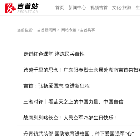
首页
新闻中心
视频吉首
文化·旅游
生
当前位置:
吉首新闻网
>
网站专题
>吉首兵事
走进红色课堂 淬炼民兵血性
跨越千里的思念！广东阳春烈士亲属赴湖南吉首祭扫
吉首：弘扬爱国志 奋进新征程
三湘时评丨看蓝天之上的中国力量、中国自信
战鹰列列略长空！人民空军75岁生日快乐！
丹青镇武装部:国防教育进校园，种下爱国强军“心”