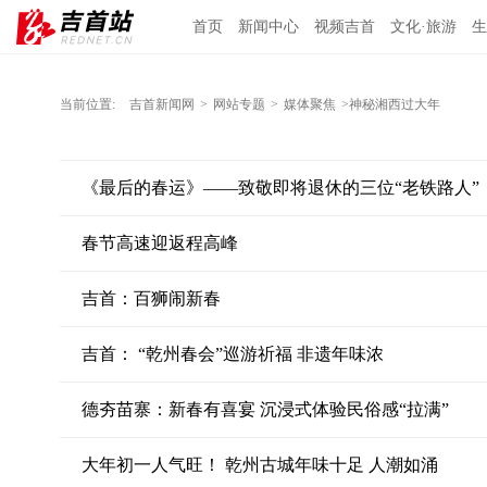
首页
新闻中心
视频吉首
文化·旅游
生
当前位置:
吉首新闻网
>
网站专题
>
媒体聚焦
>神秘湘西过大年
《最后的春运》——致敬即将退休的三位“老铁路人”
春节高速迎返程高峰
吉首：百狮闹新春
吉首： “乾州春会”巡游祈福 非遗年味浓
德夯苗寨：新春有喜宴 沉浸式体验民俗感“拉满”
大年初一人气旺！ 乾州古城年味十足 人潮如涌