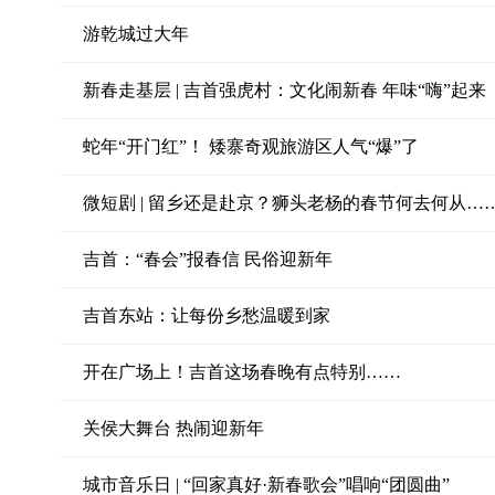
游乾城过大年
新春走基层 | 吉首强虎村：文化闹新春 年味“嗨”起来
蛇年“开门红”！ 矮寨奇观旅游区人气“爆”了
微短剧 | 留乡还是赴京？狮头老杨的春节何去何从…
吉首：“春会”报春信 民俗迎新年
吉首东站：让每份乡愁温暖到家
开在广场上！吉首这场春晚有点特别……
关侯大舞台 热闹迎新年
城市音乐日 | “回家真好·新春歌会”唱响“团圆曲”