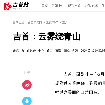
首页
新闻中心
视频吉首
文化·旅游
生
当前位置:
吉首新闻网
>
生态·环保
>
正文
吉首：云雾绕青山
来源：吉首市融媒体中心
作者：彭璟
编辑：向涛
2026-05-12 10:36:36
—分享—
吉首市融媒体中心5月
场附近云雾缭绕，弥漫的
幅灵秀美丽的自然画卷。