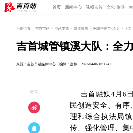
首页
新闻中心
视频吉首
文化·旅游
生
当前位置:
吉首市站
>
网站专题
>
媒体聚焦
>
网络中国节·清明
>
正文
吉首城管镇溪大队：全力
来源：吉首市融媒体中心
编辑：唐静
2023-04-06 16:33:41
—分享—
吉首融媒4月6
民创造安全、有序
理和综合执法局镇
传、强化管理、集