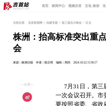
首页
新闻中心
视频吉首
文化·旅游
生
当前位置:
吉首新闻网
>
自建专题
>
第三届北斗峰会
>
正文
株洲：抬高标准突出重点
会
来源：株洲日报
作者：陈正明
编辑：周玥
2024-10-22 15:36:17
—分享—
7月31日，第
一次会议召开。市
要按照省委、省政