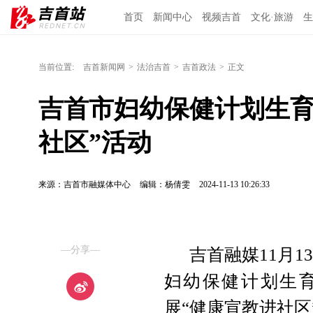
首页
新闻中心
视频吉首
文化·旅游
生
当前位置:
吉首新闻网
>
法治吉首
>
吉首政法
>
正文
吉首市妇幼保健计划生育
社区”活动
来源：吉首市融媒体中心
编辑：杨倩雯
2024-11-13 10:26:33
—分享—
吉首融媒11月1
妇幼保健计划生
展“健康宣教进社区