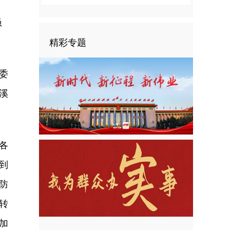
员
精彩专题
委
溪
各
到
防
转
加