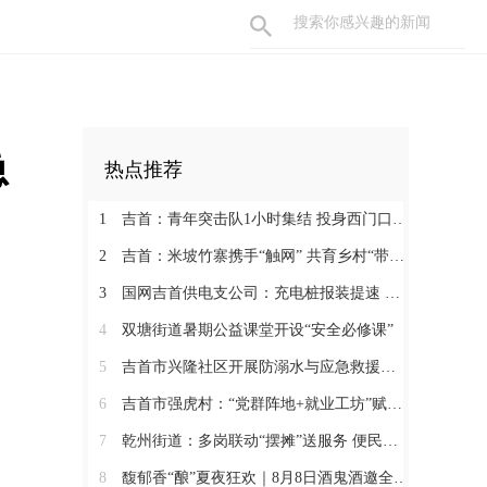
急
热点推荐
1
吉首：青年突击队1小时集结 投身西门口村清淤一线
2
吉首：米坡竹寨携手“触网” 共育乡村“带货主播”
3
国网吉首供电支公司：充电桩报装提速 护航绿色安全出行
4
双塘街道暑期公益课堂开设“安全必修课”
5
吉首市兴隆社区开展防溺水与应急救援知识培训
6
吉首市强虎村：“党群阵地+就业工坊”赋能乡村振兴
7
乾州街道：多岗联动“摆摊”送服务 便民宣传暖人心
8
馥郁香“酿”夏夜狂欢｜8月8日酒鬼酒邀全城“燃”爆湘西主场夜