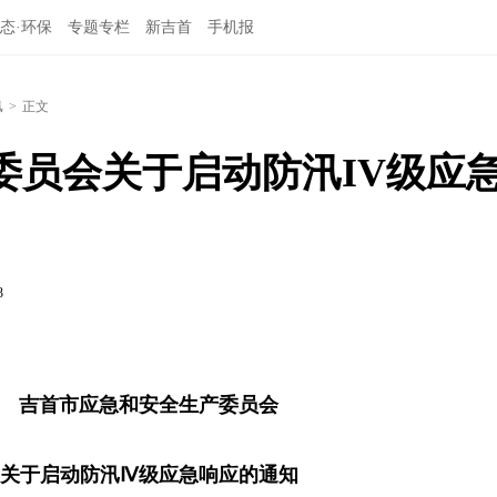
态·环保
专题专栏
新吉首
手机报
汛
>
正文
委员会关于启动防汛IV级应
3
吉首市应急和安全生产委员会
关于启动防汛Ⅳ级应急响应的通知