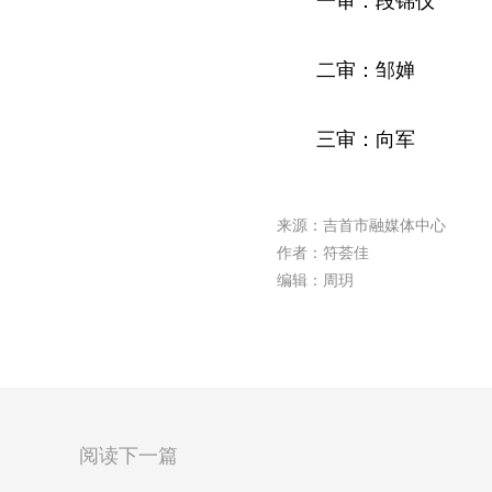
一审：段锦仪
二审：邹婵
三审：向军
来源：吉首市融媒体中心
作者：符荟佳
编辑：周玥
阅读下一篇