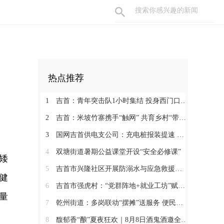
热点推荐
1
吉首：青年突击队1小时集结 投身西门口村清淤一线
2
吉首：米坡竹寨携手“触网” 共育乡村“带货主播”
3
国网吉首供电支公司：充电桩报装提速 护航绿色安全出行
4
双塘街道暑期公益课堂开设“安全必修课”
矮
5
吉首市兴隆社区开展防溺水与应急救援知识培训
健
6
吉首市强虎村：“党群阵地+就业工坊”赋能乡村振兴
量
7
乾州街道：多岗联动“摆摊”送服务 便民宣传暖人心
8
馥郁香“酿”夏夜狂欢｜8月8日酒鬼酒邀全城“燃”爆湘西主场夜