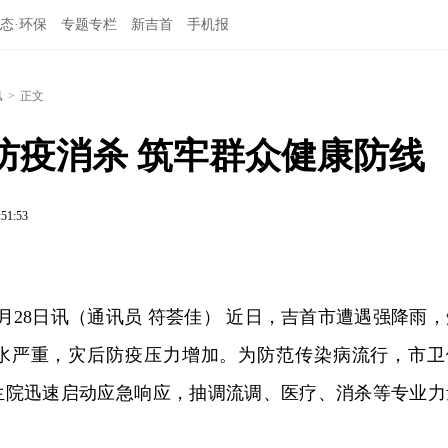
态·环保
专题专栏
新吉首
手机报
汛
>
正文
防疫消杀 筑牢群众健康防线
:51:53
月28日讯（通讯员 符荟佳） 近日，吉首市遭遇强降雨，
水严重，灾后防疫压力增加。为防范传染病流行，市卫
生院迅速启动应急响应，抽调流调、医疗、消杀等专业力