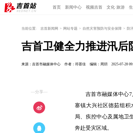
首页
新闻中心
视频吉首
文化·旅游
生
当前位置:
吉首新闻网
>
网站专题
>
自然灾害预防与安全保障
>
防
吉首卫健全力推进汛后
来源：吉首市融媒体中心
作者：符荟佳
编辑：周玥
2025-07-28 09
—分享—
吉首市融媒体中心7
寨镇大兴社区德茹组积
局、疾控中心及属地卫
奔赴受灾区域。