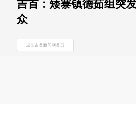
吉首：矮寨镇德茹组突发
众
返回吉首新闻网首页