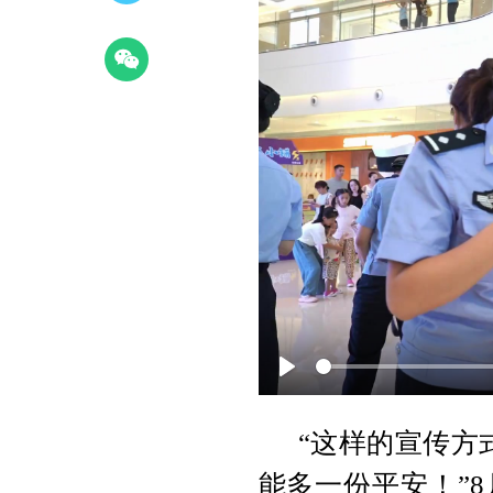
P
l
a
“这样的宣传方
y
能多一份平安！”