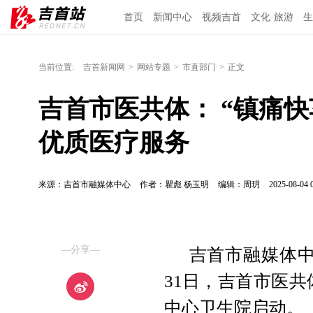
首页
新闻中心
视频吉首
文化·旅游
生
当前位置:
吉首新闻网
>
网站专题
>
市直部门
>
正文
吉首市医共体： “镇痛快
优质医疗服务
来源：吉首市融媒体中心
作者：瞿彪 杨玉明
编辑：周玥
2025-08-04 
—分享—
吉首市融媒体中
31日，吉首市医共
中心卫生院启动。