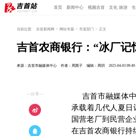
首页
新闻中心
视频吉首
文化·旅游
生
当前位置:
吉首新闻网
>
网站专题
>
市直部门
>
正文
吉首农商银行：“冰厂记忆
来源：吉首市融媒体中心
作者：周茜子
编辑：周玥
2025-04-03 09:49:
—分享—
吉首市融媒体中
承载着几代人夏日
国营老厂到民营企
在吉首农商银行持