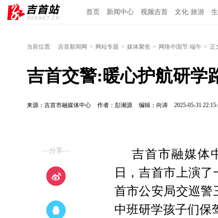
首页
新闻中心
视频吉首
文化·旅游
生
当前位置:
吉首新闻网
>
网站专题
>
媒体聚焦
>
网络中国节·端午
>
正
吉首交警:暖心护航研学路
来源：吉首市融媒体中心
作者：彭湘源
编辑：向涛
2025-05-31 22:15:
—分享—
吉首市融媒体中
日，吉首市上演了
首市公安局交巡警
中班研学孩子们保