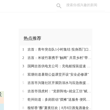
热点推荐
1
吉首：青年突击队1小时集结 投身西门口村清淤一线
2
吉首：米坡竹寨携手“触网” 共育乡村“带货主播”
3
国网吉首供电支公司：充电桩报装提速 护航绿色安全出行
4
双塘街道暑期公益课堂开设“安全必修课”
5
吉首市兴隆社区开展防溺水与应急救援知识培训
6
吉首市强虎村：“党群阵地+就业工坊”赋能乡村振兴
7
乾州街道：多岗联动“摆摊”送服务 便民宣传暖人心
8
馥郁香“酿”夏夜狂欢｜8月8日酒鬼酒邀全城“燃”爆湘西主场夜