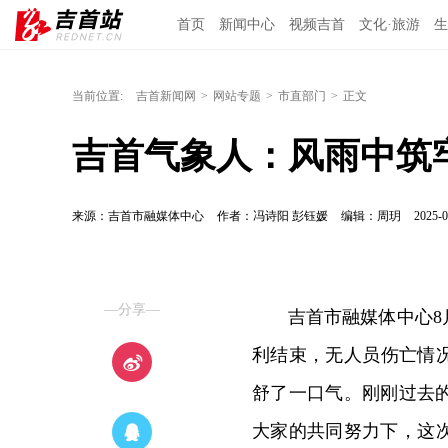
首页
新闻中心
视频吉首
文化·旅游
生
当前位置:
吉首新闻网
>
网站专题
>
市直部门
>
正文
吉首气象人：风雨中筑
来源：吉首市融媒体中心
作者：冯诗阳 彭钰媛
编辑：周玥
2025-0
—分享—
吉首市融媒体中心8
利结束，无人员伤亡情况
舒了一口气。刚刚过去
大家的共同努力下，这