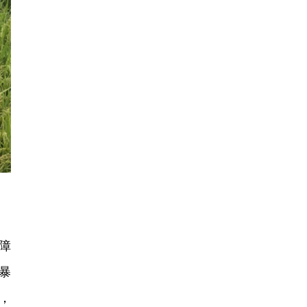
障
暴
，