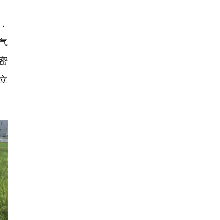
，
气
密
立