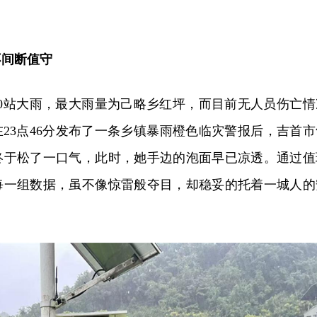
不间断值守
20站大雨，最大雨量为己略乡红坪，而目前无人员伤亡情
，在23点46分发布了一条乡镇暴雨橙色临灾警报后，吉首市
终于松了一口气，此时，她手边的泡面早已凉透。通过值
每一组数据，虽不像惊雷般夺目，却稳妥的托着一城人的