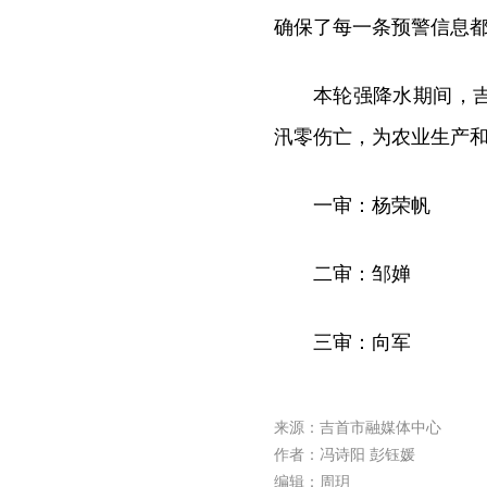
确保了每一条预警信息
本轮强降水期间，
汛零伤亡，为农业生产
一审：杨荣帆
二审：邹婵
三审：向军
来源：吉首市融媒体中心
作者：冯诗阳 彭钰媛
编辑：周玥