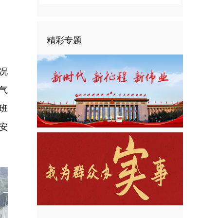
精彩专题
况
气
班
安