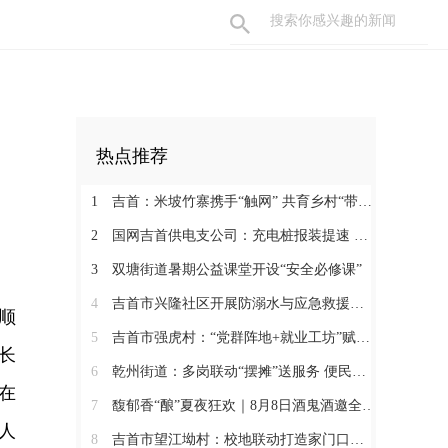
热点推荐
1
吉首：米坡竹寨携手“触网” 共育乡村“带货主播”
2
国网吉首供电支公司：充电桩报装提速 护航绿色安全出行
3
双塘街道暑期公益课堂开设“安全必修课”
4
吉首市兴隆社区开展防溺水与应急救援知识培训
顺
5
吉首市强虎村：“党群阵地+就业工坊”赋能乡村振兴
长
6
乾州街道：多岗联动“摆摊”送服务 便民宣传暖人心
在
7
馥郁香“酿”夏夜狂欢｜8月8日酒鬼酒邀全城“燃”爆湘西主场夜
人
8
吉首市望江坳村：校地联动打造家门口红色课堂